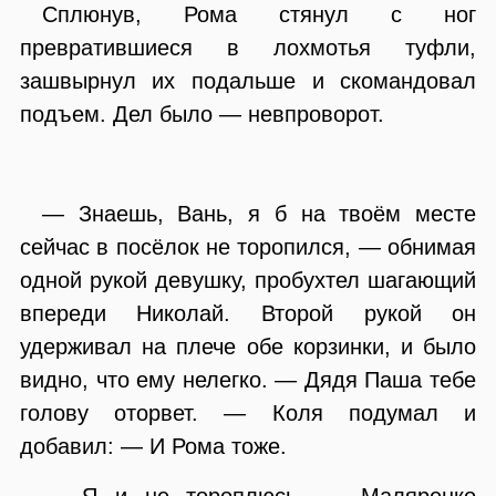
Сплюнув, Рома стянул с ног
превратившиеся в лохмотья туфли,
зашвырнул их подальше и скомандовал
подъем. Дел было — невпроворот.
— Знаешь, Вань, я б на твоём месте
сейчас в посёлок не торопился, — обнимая
одной рукой девушку, пробухтел шагающий
впереди Николай. Второй рукой он
удерживал на плече обе корзинки, и было
видно, что ему нелегко. — Дядя Паша тебе
голову оторвет. — Коля подумал и
добавил: — И Рома тоже.
— Я и не тороплюсь, — Маляренко