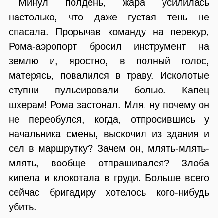
Минул полдень, жара усилилась
настолько, что даже густая тень не
спасала. Прорычав команду на перекур,
Рома-аэропорт бросил инструмент на
землю и, яростно, в полный голос,
матерясь, повалился в траву. Исколотые
ступни пульсировали болью. Капец
шхерам! Рома застонал. Мля, ну почему он
не переобулся, когда, отпросившись у
начальника смены, выскочил из здания и
сел в маршрутку? Зачем он, млять-млять-
млять, вообще отпрашивался? Злоба
кипела и клокотала в груди. Больше всего
сейчас бригадиру хотелось кого-нибудь
убить.